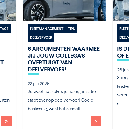
TAGE
FLEETMANAGEMENT
TIPS
FLEE
DEELVERVOER
DEEL
6 ARGUMENTEN WAARMEE
IS D
JIJ JOUW COLLEGA'S
OF 
ET
OVERTUIGT VAN
DEELVERVOER!
26 jun
Streng
23 juli 2025
koste
Je weet het zeker: jullie organisatie
verdu
urten,
stapt over op deelvervoer! Goeie
s...
beslissing, want het scheelt ...
>
>