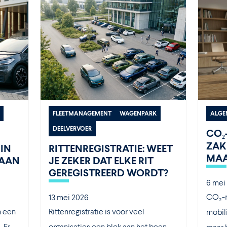
FLEETMANAGEMENT
WAGENPARK
ALGE
DEELVERVOER
CO₂
ZAK
IN
RITTENREGISTRATIE: WEET
MAA
TAAN
JE ZEKER DAT ELKE RIT
GEREGISTREERD WORDT?
6 mei
CO₂-r
13 mei 2026
n een
Rittenregistratie is voor veel
mobili
 Er
organisaties een blok aan het been.
maar h