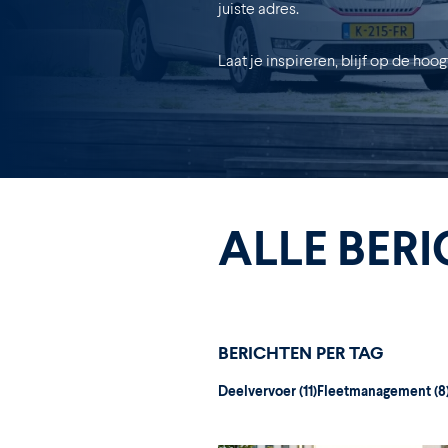
juiste adres.
Laat je inspireren, blijf op de ho
ALLE BER
BERICHTEN PER TAG
Deelvervoer
(11)
Fleetmanagement
(8