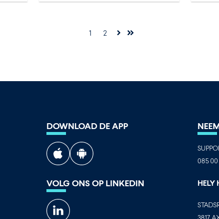
1
2
DOWNLOAD DE APP
NEEM
SUPPO
085 00 
VOLG ONS OP LINKEDIN
HELY
STADSR
3817 