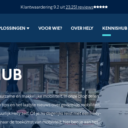
Klantwaardering
9.2
uit
23.251 reviews
PLOSSINGEN
VOOR WIE?
OVER HELY
KENNISHUB
Show submenu for Oplossingen
HUB
urzame én makkelijke mobiliteit. In onze blog delen
 tips en het laatste nieuws over gedeelde mobiliteit,
lijk Hely zelf. Of je nu dagelijks reist met een Hely-
aar de toekomst van mobiliteit: hier ben je aan het