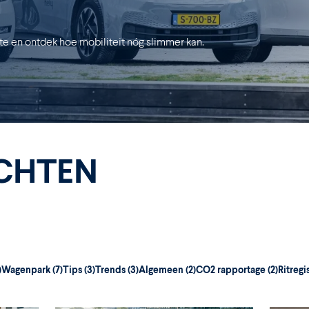
ogte en ontdek hoe mobiliteit nóg slimmer kan.
ICHTEN
)
Wagenpark
(7)
Tips
(3)
Trends
(3)
Algemeen
(2)
CO2 rapportage
(2)
Ritregi