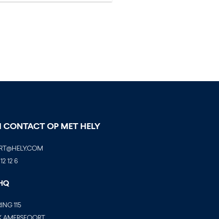
 CONTACT OP MET HELY
RT@HELY.COM
12 12 6
 HQ
ING 115
AX AMERSFOORT