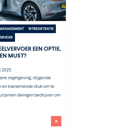
TMANAGEMENT
RITREGISTRATIE
VERVOER
EELVERVOER EEN OPTIE,
EEN MUST?
i 2025
ere regelgeving, stijgende
n en toenemende druk om te
urzamen dwingen bedrijven om
>