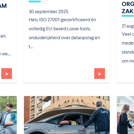
ORG
AM
ZAK
30 september 2025
Hely ISO 27001-gecertificeerd én
21 au
volledig EU-based Losse tools,
Veel 
aan,
onduidelijkheid over dataopslag en
medew
t...
standa
 ee...
om mob
>
>