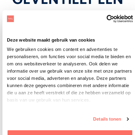
9,2
Onze Hely app en een persoonlijke klantenservice staan voor
Deze website maakt gebruik van cookies
ons centraal. We meten doorlopend onze klantervaring. In
We gebruiken cookies om content en advertenties te
2025 ontvingen we een gemiddelde klantwaardering van 4,6
personaliseren, om functies voor social media te bieden en
sterren uit ruim 23.251 beoordelingen (een 9,2 op schaal van 1
om ons websiteverkeer te analyseren. Ook delen we
informatie over uw gebruik van onze site met onze partners
tot 10). Omdat we dit na iedere rit evalueren hebben we een
voor social media, adverteren en analyse. Deze partners
goed beeld van de wensen van onze gebruikers. Op basis van
kunnen deze gegevens combineren met andere informatie
deze input verbetert het team van Hely de functionaliteit en
die u aan ze heeft verstrekt of die ze hebben verzameld op
service van Hely.
basis van uw gebruik van hun services.
Details tonen
Reviews