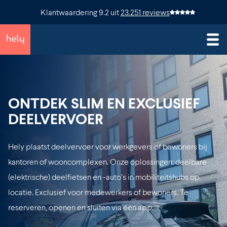
Klantwaardering
9.2
uit
23.251 reviews
ONTDEK SLIM EN EXCLUSIEF
DEELVERVOER
Hely plaatst deelvervoer voor werkgevers of bewoners bij
kantoren of wooncomplexen. Onze oplossingen: deelbare
(elektrische) deelfietsen en -auto’s in mobiliteitshubs op
locatie. Exclusief voor medewerkers of bewoners. Te
reserveren, openen en sluiten via één app.